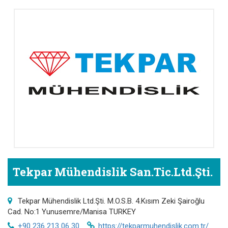
Tekpar Mühendislik San.Tic.Ltd.Şti.
Tekpar Mühendislik Ltd.Şti. M.O.S.B. 4.Kısım Zeki Şairoğlu
Cad. No:1 Yunusemre/Manisa TURKEY
+90 236 213 06 30
https://tekparmuhendislik.com.tr/