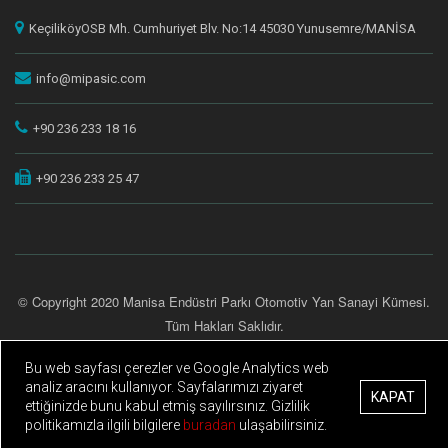
KeçiliköyOSB Mh. Cumhuriyet Blv. No:14 45030 Yunusemre/MANİSA
info@mipasic.com
+90 236 233 18 16
+90 236 233 25 47
© Copyright 2020 Manisa Endüstri Parkı Otomotiv Yan Sanayi Kümesi.
Tüm Hakları Saklıdır.
Gizlilik Politikası
Kişisel Verilerin Korunması
|
Bu web sayfası çerezler ve Google Analytics web
Site Creation & Technology by Netport
analiz aracını kullanıyor. Sayfalarımızı ziyaret
KAPAT
ettiğinizde bunu kabul etmiş sayılırsınız. Gizlilik
politikamızla ilgili bilgilere
buradan
ulaşabilirsiniz.