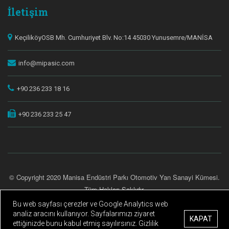
İletişim
KeçiliköyOSB Mh. Cumhuriyet Blv. No:14 45030 Yunusemre/MANİSA
info@mipasic.com
+90 236 233 18 16
+90 236 233 25 47
© Copyright 2020 Manisa Endüstri Parkı Otomotiv Yan Sanayi Kümesi.
Tüm Hakları Saklıdır.
Bu web sayfası çerezler ve Google Analytics web
Gizlilik Politikası
Kişisel Verilerin Korunması
|
analiz aracını kullanıyor. Sayfalarımızı ziyaret
Site Creation & Technology by Netport
KAPAT
ettiğinizde bunu kabul etmiş sayılırsınız. Gizlilik