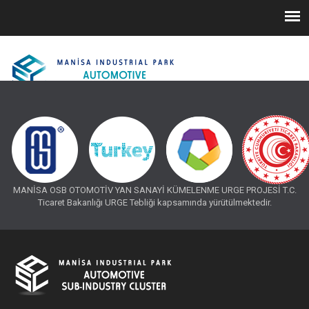
MANİSA OSB OTOMOTİV YAN SANAYİ KÜMELENME URGE PROJESİ T.C.
Ticaret Bakanlığı URGE Tebliği kapsamında yürütülmektedir.