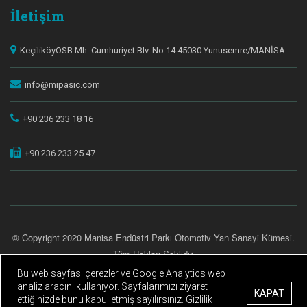
İletişim
KeçiliköyOSB Mh. Cumhuriyet Blv. No:14 45030 Yunusemre/MANİSA
info@mipasic.com
+90 236 233 18 16
+90 236 233 25 47
© Copyright 2020 Manisa Endüstri Parkı Otomotiv Yan Sanayi Kümesi.
Tüm Hakları Saklıdır.
Bu web sayfası çerezler ve Google Analytics web
Gizlilik Politikası
Kişisel Verilerin Korunması
|
analiz aracını kullanıyor. Sayfalarımızı ziyaret
Site Creation & Technology by Netport
KAPAT
ettiğinizde bunu kabul etmiş sayılırsınız. Gizlilik